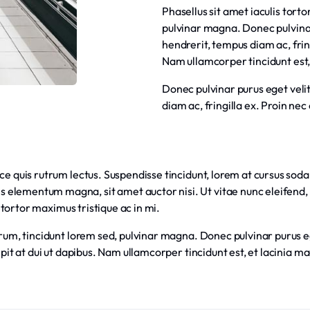
Phasellus sit amet iaculis tort
pulvinar magna. Donec pulvinar
hendrerit, tempus diam ac, fring
Nam ullamcorper tincidunt est,
Donec pulvinar purus eget veli
diam ac, fringilla ex. Proin nec 
e quis rutrum lectus. Suspendisse tincidunt, lorem at cursus sodale
elementum magna, sit amet auctor nisi. Ut vitae nunc eleifend, c
t tortor maximus tristique ac in mi.
utrum, tincidunt lorem sed, pulvinar magna. Donec pulvinar purus e
ipit at dui ut dapibus. Nam ullamcorper tincidunt est, et lacinia m