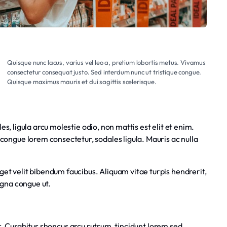
Quisque nunc lacus, varius vel leo a, pretium lobortis metus. Vivamus
consectetur consequat justo. Sed interdum nunc ut tristique congue.
Quisque maximus mauris et dui sagittis scelerisque.
s, ligula arcu molestie odio, non mattis est elit et enim.
ongue lorem consectetur, sodales ligula. Mauris ac nulla
get velit bibendum faucibus. Aliquam vitae turpis hendrerit,
agna congue ut.
or. Curabitur rhoncus arcu rutrum, tincidunt lorem sed,