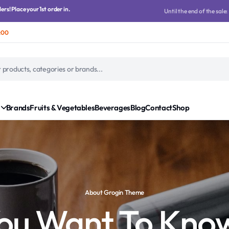
rs! Place your 1st order in.
Until the end of the sale:
:00
Brands
Fruits & Vegetables
Beverages
Blog
Contact
Shop
About Grogin Theme
ou Want To Kno