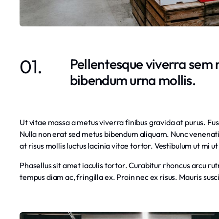
01.
Pellentesque viverra sem ne
bibendum urna mollis.
Ut vitae massa a metus viverra finibus gravida at purus. Fusc
Nulla non erat sed metus bibendum aliquam. Nunc venenatis 
at risus mollis luctus lacinia vitae tortor. Vestibulum ut mi u
Phasellus sit amet iaculis tortor. Curabitur rhoncus arcu r
tempus diam ac, fringilla ex. Proin nec ex risus. Mauris susc