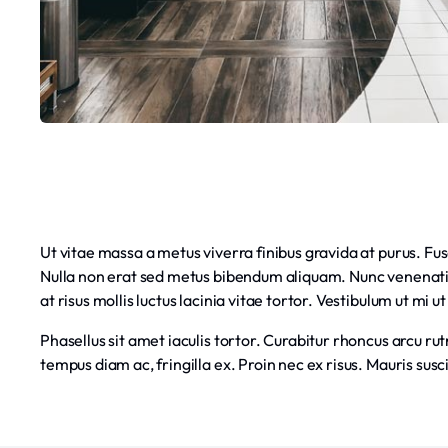
Ut vitae massa a metus viverra finibus gravida at purus. Fusc
Nulla non erat sed metus bibendum aliquam. Nunc venenatis 
at risus mollis luctus lacinia vitae tortor. Vestibulum ut mi u
Phasellus sit amet iaculis tortor. Curabitur rhoncus arcu r
tempus diam ac, fringilla ex. Proin nec ex risus. Mauris susc