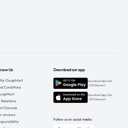
Know Us
Download our app
 for OunjeMart
Download App Get
-10% Discount
nd Conditions
unjeMart
Download App Get
-20% Discount
r Relations
rt Devices
r reviews
Follow us on social media:
esponsibility