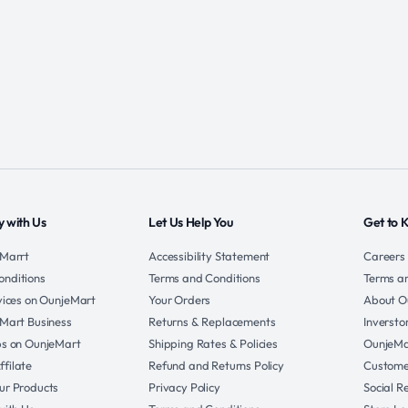
 with Us
Let Us Help You
Get to 
eMarrt
Accessibility Statement
Careers
onditions
Terms and Conditions
Terms a
rvices on OunjeMart
Your Orders
About O
eMart Business
Returns & Replacements
Inversto
ps on OunjeMart
Shipping Rates & Policies
OunjeMa
filate
Refund and Returns Policy
Custome
ur Products
Privacy Policy
Social R