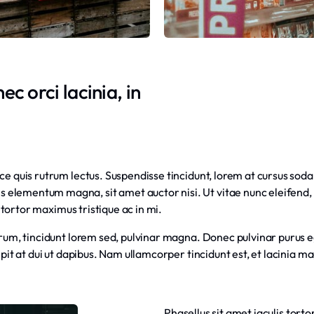
c orci lacinia, in
e quis rutrum lectus. Suspendisse tincidunt, lorem at cursus sodale
elementum magna, sit amet auctor nisi. Ut vitae nunc eleifend, c
t tortor maximus tristique ac in mi.
utrum, tincidunt lorem sed, pulvinar magna. Donec pulvinar purus e
ipit at dui ut dapibus. Nam ullamcorper tincidunt est, et lacinia m
Phasellus sit amet iaculis tort