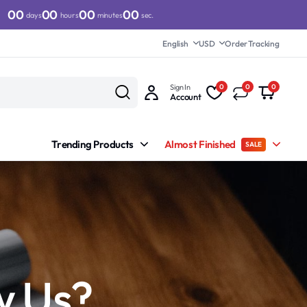
00
00
00
00
days
hours
minutes
sec.
English
USD
Order Tracking
Sign In
0
0
0
Account
Trending Products
Almost Finished
SALE
w Us?