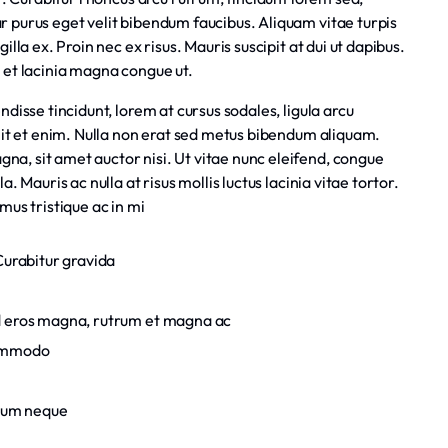
 purus eget velit bibendum faucibus. Aliquam vitae turpis
illa ex. Proin nec ex risus. Mauris suscipit at dui ut dapibus.
 et lacinia magna congue ut.
disse tincidunt, lorem at cursus sodales, ligula arcu
elit et enim. Nulla non erat sed metus bibendum aliquam.
, sit amet auctor nisi. Ut vitae nunc eleifend, congue
. Mauris ac nulla at risus mollis luctus lacinia vitae tortor.
mus tristique ac in mi
urabitur gravida
Sed eros magna, rutrum et magna ac
 commodo
tum neque