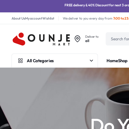
FREE delivery & 40% Discount for next 3 orde
About Us
My account
Wishlist
We deliver to you every day from
7:00 to 23
Deliver to
all
All Categories
Home
Shop
Do Y