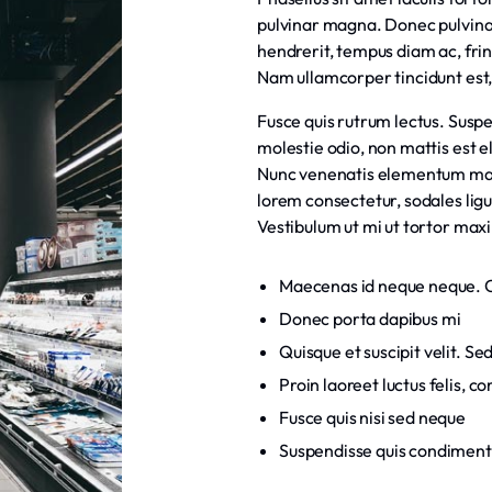
pulvinar magna. Donec pulvinar
hendrerit, tempus diam ac, fring
Nam ullamcorper tincidunt est,
Fusce quis rutrum lectus. Suspen
molestie odio, non mattis est 
Nunc venenatis elementum magna
lorem consectetur, sodales ligula
Vestibulum ut mi ut tortor maxi
Maecenas id neque neque. C
Donec porta dapibus mi
Quisque et suscipit velit. 
Proin laoreet luctus felis,
Fusce quis nisi sed neque
Suspendisse quis condimen